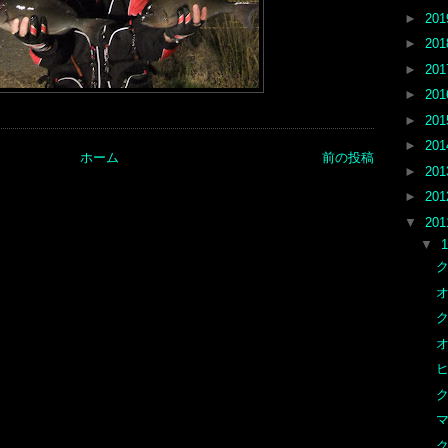
►
20
►
20
►
20
►
20
►
20
►
20
ホーム
前の投稿
►
20
►
20
▼
20
▼
オ
オ
ク
マ