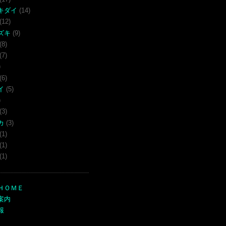
キダイ
(14)
(12)
ズキ
(9)
(8)
(7)
)
(6)
イ
(5)
)
(3)
カ
(3)
(1)
(1)
(1)
ＨＯＭＥ
案内
報