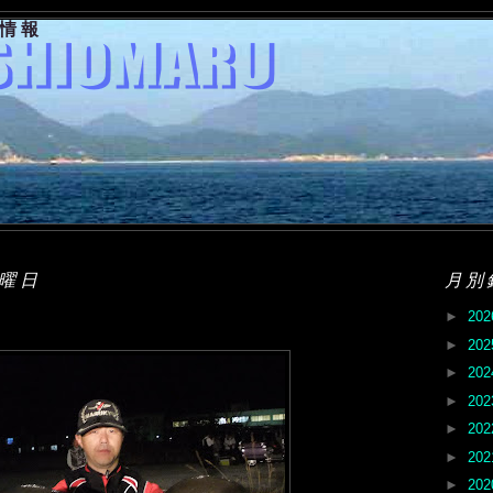
果情報
水曜日
月別
►
20
►
20
►
20
►
20
►
20
►
20
►
20