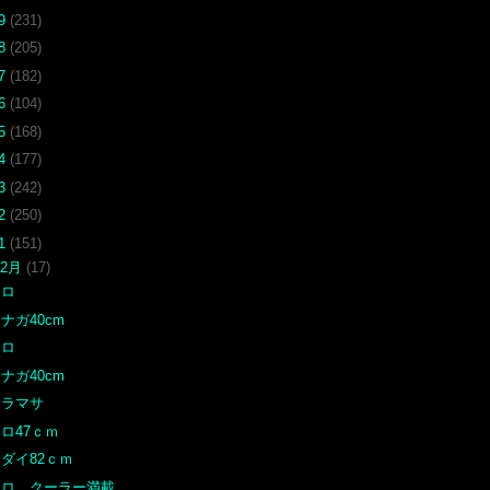
19
(231)
18
(205)
17
(182)
16
(104)
15
(168)
14
(177)
13
(242)
12
(250)
11
(151)
12月
(17)
クロ
ナガ40cm
クロ
ナガ40cm
ヒラマサ
ロ47ｃｍ
ダイ82ｃｍ
クロ クーラー満載