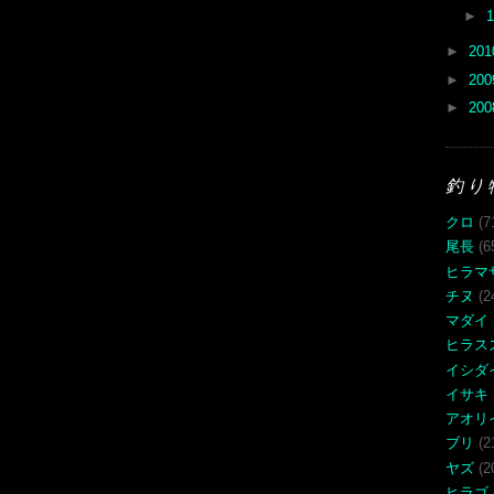
►
►
20
►
20
►
20
釣り
クロ
(7
尾長
(6
ヒラマ
チヌ
(2
マダイ
ヒラス
イシダ
イサキ
アオリ
ブリ
(2
ヤズ
(2
ヒラゴ