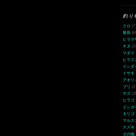
釣り
クロ
(7
尾長
(6
ヒラマ
チヌ
(2
マダイ
ヒラス
イシダ
イサキ
アオリ
ブリ
(2
ヤズ
(2
ヒラゴ
イシガ
ネリゴ
マルス
スズキ
その他