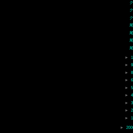
ク
ク
尾
尾
尾
尾
►
►
►
►
►
►
►
►
►
►
20