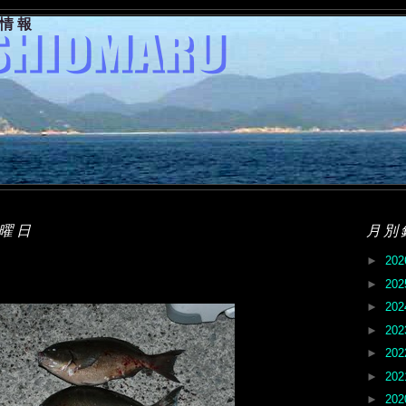
果情報
火曜日
月別
►
20
►
20
►
20
►
20
►
20
►
20
►
20