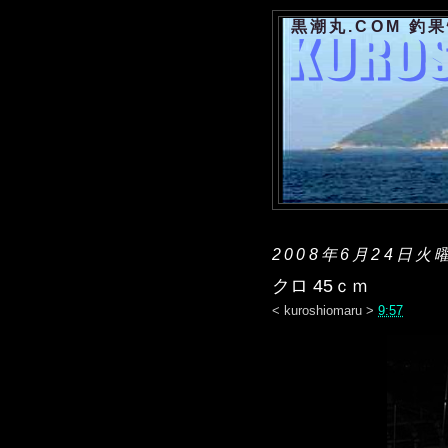
黒潮丸.COM 釣
2008年6月24日火
クロ 45ｃｍ
<
kuroshiomaru
>
9:57