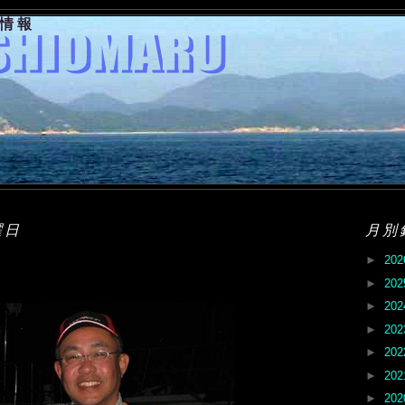
果情報
曜日
月別
►
20
►
20
►
20
►
20
►
20
►
20
►
20