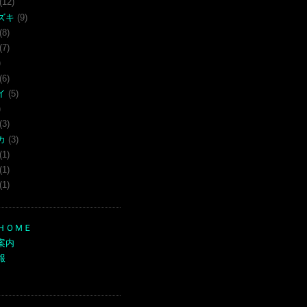
(12)
ズキ
(9)
(8)
(7)
)
(6)
イ
(5)
)
(3)
カ
(3)
(1)
(1)
(1)
ＨＯＭＥ
案内
報