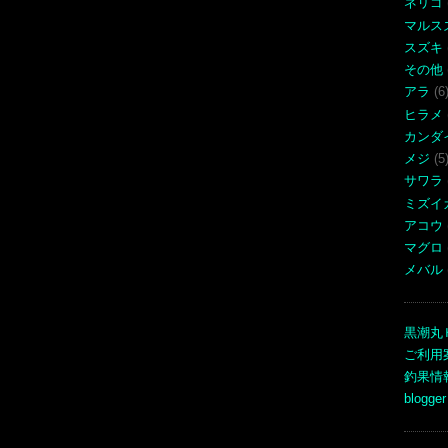
ネリゴ
マルス
スズキ
その他
アラ
(6
ヒラメ
カンダ
メジ
(5
サワラ
ミズイ
アコウ
マグロ
メバル
黒潮丸
ご利用
釣果情
blogger