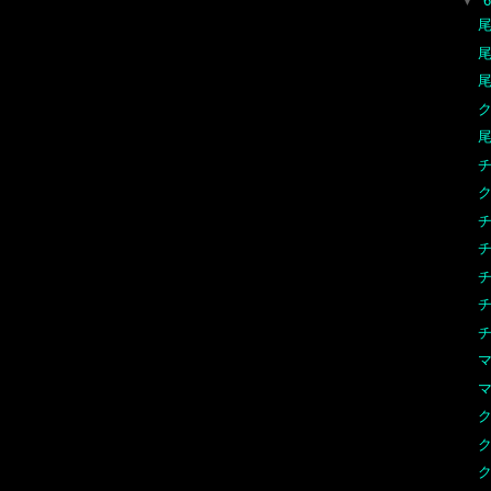
▼
尾
尾
尾
ク
尾
チ
ク
チ
チ
チ
チ
ク
ク
ク