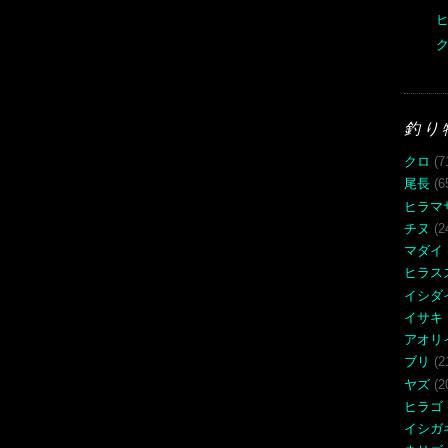
ク
釣り
クロ
(7
尾長
(6
ヒラマ
チヌ
(2
マダイ
ヒラス
イシダ
イサキ
アオリ
ブリ
(2
ヤズ
(2
ヒラゴ
イシガ